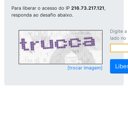
Para liberar o acesso
do IP
216.73.217.121
,
responda ao desafio abaixo.
Digite 
lado no
[trocar imagem]