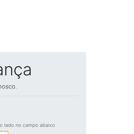
ança
nosco.
ao lado no campo abaixo