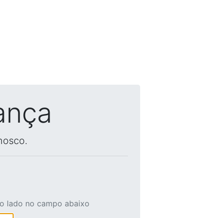
ança
nosco.
ao lado no campo abaixo