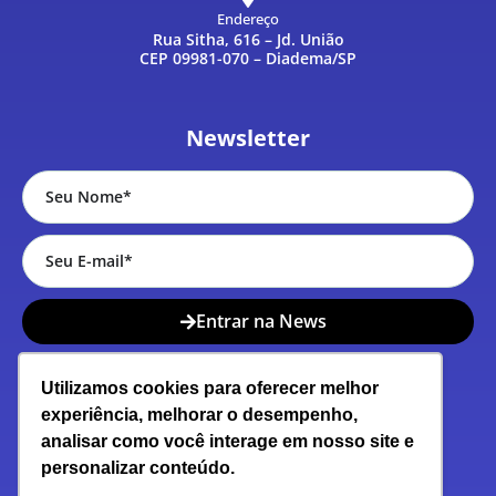
Endereço
Rua Sitha, 616 – Jd. União
CEP 09981-070 – Diadema/SP
Newsletter
Entrar na News
Nossas Redes
Utilizamos cookies para oferecer melhor
experiência, melhorar o desempenho,
analisar como você interage em nosso site e
personalizar conteúdo.