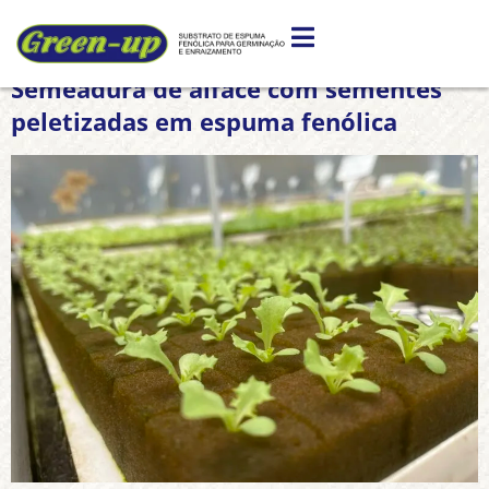
Tag:
#SemeaduraDeAlface
Semeadura de alface com sementes
peletizadas em espuma fenólica