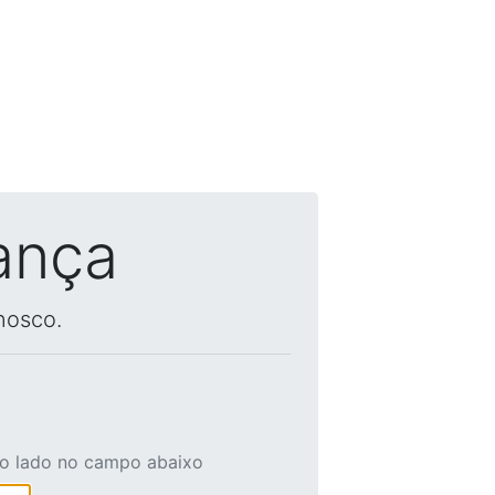
ança
nosco.
ao lado no campo abaixo