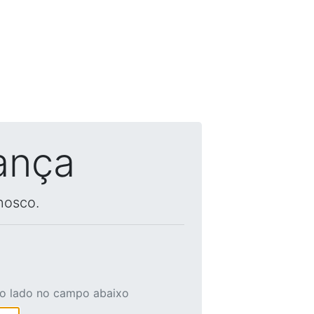
ança
nosco.
ao lado no campo abaixo