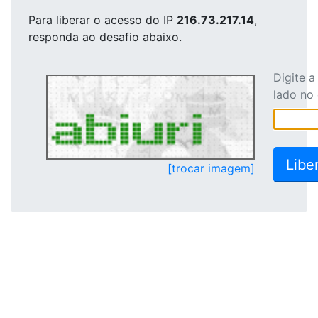
Para liberar o acesso
do IP
216.73.217.14
,
responda ao desafio abaixo.
Digite 
lado no
[trocar imagem]