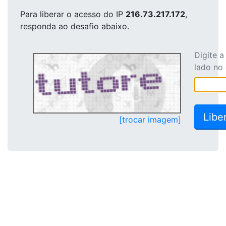
Para liberar o acesso
do IP
216.73.217.172
,
responda ao desafio abaixo.
Digite 
lado no
[trocar imagem]